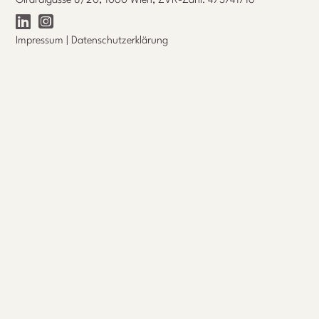
Girardigasse 8/20, 1060 Wien, ZVR-Zahl: 473741716
Impressum
|
Datenschutzerklärung